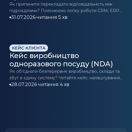
«продажами» та
Як припинити перекладати відповідальність між
підрозділами? Пояснюємо логіку роботи CRM, ERP
«виробництвом»?
та MES.
31.07.2026
•
читання 5 хв
КЕЙС КЛІЄНТА
Кейс виробництво
одноразового посуду (NDA)
Як об'єднати безперервне виробництво, склади та
збут в єдину систему? Читайте кейс: налаштування
планування, контролю якості та обліку відходів.
28.07.2026
•
читання 4 хв