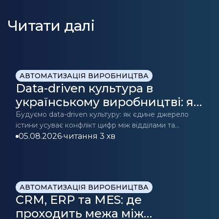
Читати далі
АВТОМАТИЗАЦІЯ ВИРОБНИЦТВА
Data-driven культура в
українському виробництві: як
CRM/ERP стає джерелом
Будуємо data-driven культуру: як єдине джерело
істини усуває конфлікт цифр між відділами та
істини для прийняття рішень
допомагає приймати точні бізнес-рішення.
05.08.2026
•
читання 3 хв
Дізнайтесь більше.
АВТОМАТИЗАЦІЯ ВИРОБНИЦТВА
CRM, ERP та MES: де
проходить межа між