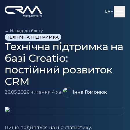
UA
← Назад до блогу
ТЕХНІЧНА ПІДТРИМКА
Технічна підтримка на
базі Creatio:
постійний розвиток
CRM
26.05.2026
•
читання 4 хв
•
Інна Гомонюк
Лише подивіться на цю статистику.