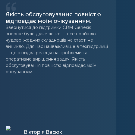
Якість обслуговування повністю
відповідає моїм очікуванням.
Звернутися до підтримки CRM Genesis
вперше було дуже легко — все пройшло
Н
чудово, жодних складнощів на старті не
г
виникло. Для нас найважливіше в техпідтримці
Ш
— це швидка реакція на проблеми та
п
оперативне вирішення задач. Якість
п
обслуговування повністю відповідає моїм
і
очікуванням.
м
з
ч
ч
с
в
п
Вікторія Васюк