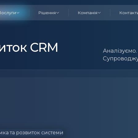
Послуги
Рішення
Компанія
Контакт
виток CRM
Аналізуємо.
Супроводжу