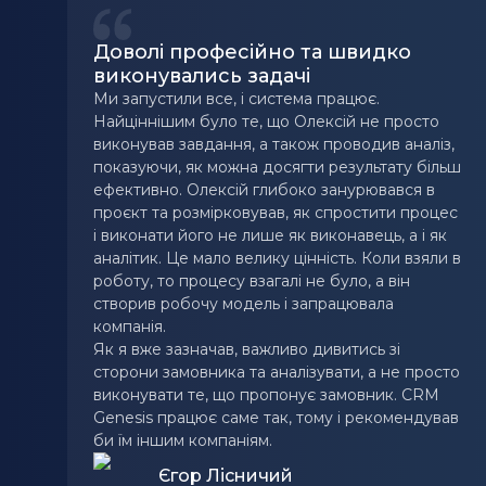
Доволі професійно та швидко
виконувались задачі
Ми запустили все, і система працює.
Найціннішим було те, що Олексій не просто
виконував завдання, а також проводив аналіз,
показуючи, як можна досягти результату більш
ефективно. Олексій глибоко занурювався в
проєкт та розмірковував, як спростити процес
і виконати його не лише як виконавець, а і як
аналітик. Це мало велику цінність. Коли взяли в
роботу, то процесу взагалі не було, а він
створив робочу модель і запрацювала
компанія.
Як я вже зазначав, важливо дивитись зі
сторони замовника та аналізувати, а не просто
виконувати те, що пропонує замовник. CRM
Genesis працює саме так, тому і рекомендував
би їм іншим компаніям.
Єгор Лісничий