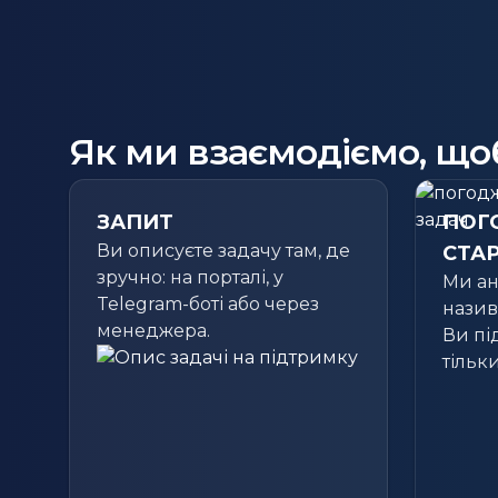
Як ми взаємодіємо, що
ЗАПИТ
ПОГ
Ви описуєте задачу там, де
СТА
зручно: на порталі, у
Ми ан
Telegram-боті або через
назив
менеджера.
Ви пі
тільк