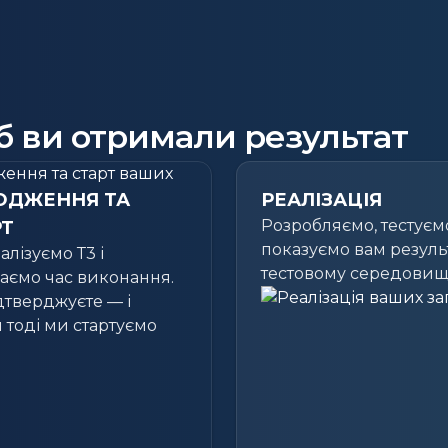
б ви отримали результат
ОДЖЕННЯ ТА
РЕАЛІЗАЦІЯ
Розробляємо, тестуєм
РТ
показуємо вам резуль
алізуємо Т3 і
тестовому середовищ
аємо час виконання.
дтверджуєте — і
и тоді ми стартуємо