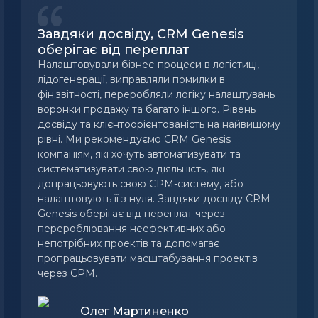
Завдяки досвіду, CRM Genesis
оберігає від переплат
Налаштовували бізнес-процеси в логістиці,
лідогенерації, виправляли помилки в
фін.звітності, переробляли логіку налаштувань
воронки продажу та багато іншого. Рівень
досвіду та клієнтоорієнтованість на найвищому
рівні. Ми рекомендуємо CRM Genesis
компаніям, які хочуть автоматизувати та
систематизувати свою діяльність, які
допрацьовують свою СРМ-систему, або
налаштовують її з нуля. Завдяки досвіду CRM
Genesis оберігає від переплат через
перероблювання неефективних або
непотрібних проектів та допомагає
пропрацьовувати масштабування проектів
через СРМ.
Олег Мартиненко