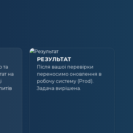
РЕЗУЛЬТАТ
о та
Після вашої перевірки
тат на
переносимо оновлення в
і
робочу систему (Prod).
Задача вирішена.