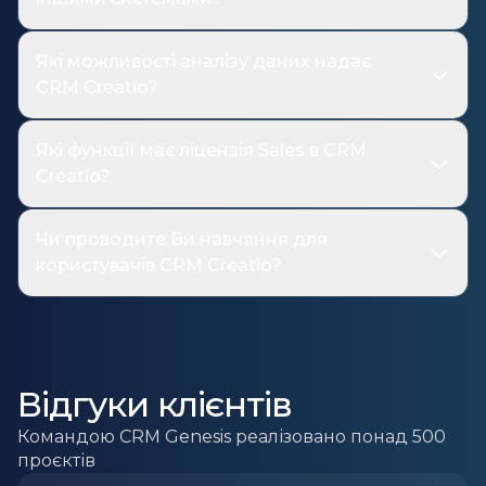
Які можливості аналізу даних надає
CRM Creatio?
Які функції має ліцензія Sales в CRM
Creatio?
Чи проводите Ви навчання для
користувачів CRM Creatio?
Відгуки клієнтів
Командою CRM Genesis реалізовано понад 500
проєктів