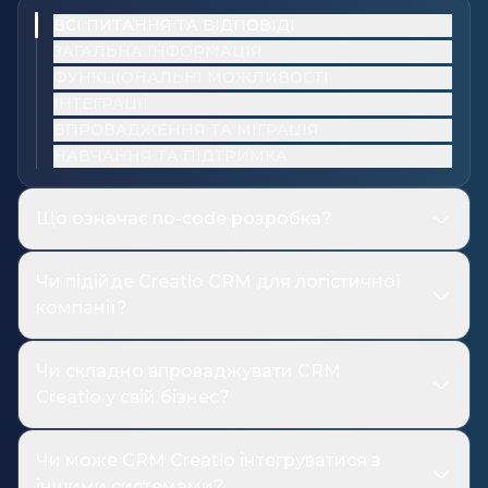
ВСІ ПИТАННЯ ТА ВІДПОВІДІ
ЗАГАЛЬНА ІНФОРМАЦІЯ
ФУНКЦІОНАЛЬНІ МОЖЛИВОСТІ
ІНТЕГРАЦІЇ
ВПРОВАДЖЕННЯ ТА МІГРАЦІЯ
НАВЧАННЯ ТА ПІДТРИМКА
Що означає no-code розробка?
Чи підійде Creatio CRM для логістичної
компанії?
Чи складно впроваджувати CRM
Creatio у свій бізнес?
Чи може CRM Creatio інтегруватися з
іншими системами?