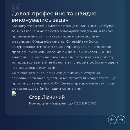
Доволі професійно та швидко
виконувались задачі
Ми запустили все, і система працює. Найціннішим було
те, що Олексій не просто виконував завдання, а також
проводив аналіз, показуючи, як можна досягти
результату більш ефективно. Олексій глибоко
занурювався в проєкт та розмірковував, як спростити
процес і виконати його не лише як виконавець, а і як
аналітик. Це мало велику цінність. Коли взяли в роботу,
то процесу взагалі не було, а він створив робочу модель
і запрацювала компанія.
Як я вже зазначав, важливо дивитись зі сторони
замовника та аналізувати, а не просто виконувати те, що
пропонує замовник. CRM Genesis працює саме так, тому і
рекомендував би їм іншим компаніям.
Єгор Лісничий
Комерційний директор ТВОЄ КОЛО
Попередн
Наст