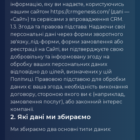
інформацію, яку ви надаєте, користуючись
нашим сайтом
https://crmgenesis.com/
(далі —
«Сайт») та сервісами з впровадження CRM.
1.3. Згода та правова підстава: Надаючи свої
персональні дані через форми зворотного
зв'язку, лід-форми, форми замовлення або
реєстрації на Сайті, ви підтверджуєте свою
добровільну та інформовану згоду на
обробку ваших персональних даних
відповідно до цілей, визначених у цій
Політиці. Правовою підставою для обробки
даних є: ваша згода, необхідність виконання
договору, стороною якого ви є (наприклад,
замовлення послуг), або законний інтерес
компанії.
2. Які дані ми збираємо
Ми збираємо два основні типи даних: