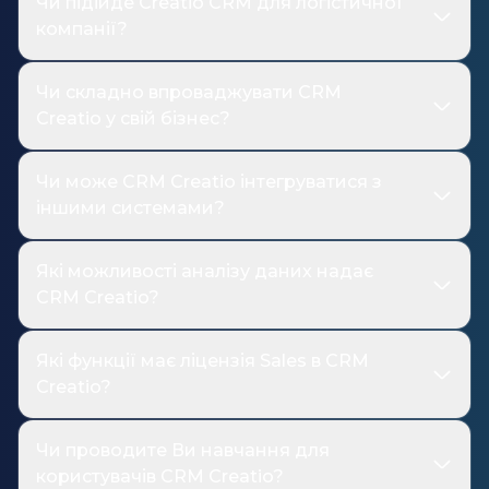
Чи підійде Creatio CRM для логістичної
компанії?
Чи складно впроваджувати CRM
Creatio у свій бізнес?
Чи може CRM Creatio інтегруватися з
іншими системами?
Які можливості аналізу даних надає
CRM Creatio?
Які функції має ліцензія Sales в CRM
Creatio?
Чи проводите Ви навчання для
користувачів CRM Creatio?