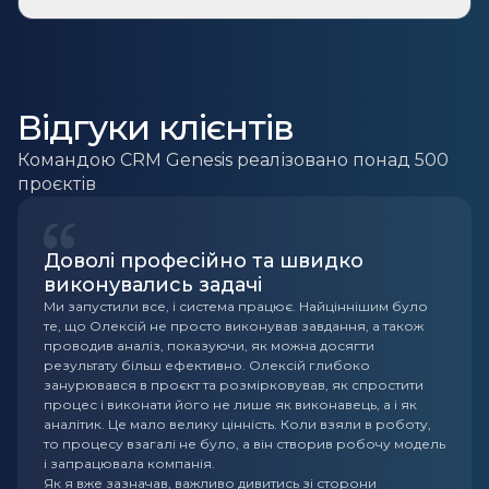
Відгуки клієнтів
Командою CRM Genesis реалізовано понад 500
проєктів
Доволі професійно та швидко
виконувались задачі
Ми запустили все, і система працює. Найціннішим було
те, що Олексій не просто виконував завдання, а також
проводив аналіз, показуючи, як можна досягти
результату більш ефективно. Олексій глибоко
занурювався в проєкт та розмірковував, як спростити
процес і виконати його не лише як виконавець, а і як
аналітик. Це мало велику цінність. Коли взяли в роботу,
то процесу взагалі не було, а він створив робочу модель
і запрацювала компанія.
Як я вже зазначав, важливо дивитись зі сторони