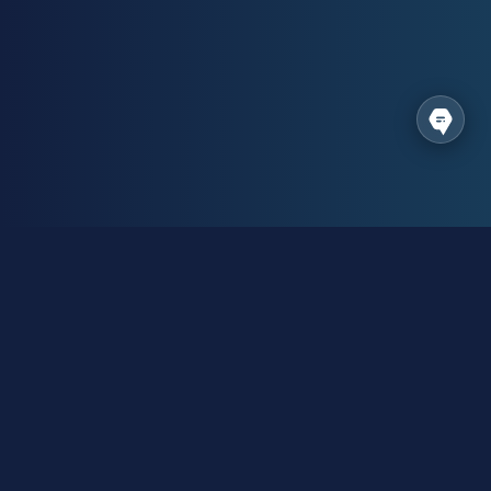
Ваші співробітники опанують
КРОК ПЕРШИЙ
Базові функції та можливості системи Creatio