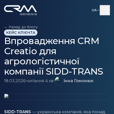
UA
← Назад до блогу
КЕЙС КЛІЄНТА
Впровадження CRM
Creatio для
агрологістичної
компанії SIDD-TRANS
18.03.2026
•
читання 4 хв
•
Інна Гомонюк
SIDD-TRANS
— українська компанія, яка понад