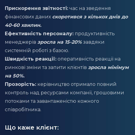
Прискорення звітності:
час на зведення
фінансових даних
скоротився з кількох днів до
40-60 хвилин.
Ефективність персоналу:
продуктивність
менеджерів
зросла на 15-20%
завдяки
системній роботі з базою.
Швидкість реакції:
оперативність реакції на
ринкові зміни та запити клієнтів
зросла мінімум
на 50%.
Прозорість:
керівництво отримало повний
контроль над ресурсами компанії, грошовими
потоками та завантаженістю кожного
співробітника.
Що каже клієнт: