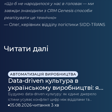
«Що б не народилося у нас в головах — ми
завжди знаходили з CRM Genesis способи
реалізувати це технічно»
— Олег, керівник відділу логістики SIDD-TRANS
Читати далі
АВТОМАТИЗАЦІЯ ВИРОБНИЦТВА
Data-driven культура в
українському виробництві: як
CRM/ERP стає джерелом
Будуємо data-driven культуру: як єдине джерело
істини усуває конфлікт цифр між відділами та
істини для прийняття рішень
допомагає приймати точні бізнес-рішення.
05.08.2026
•
читання 3 хв
Дізнайтесь більше.