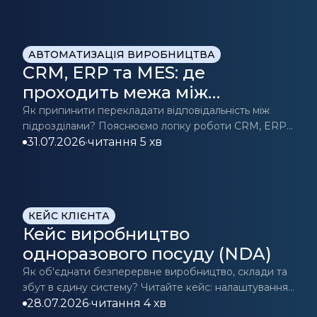
АВТОМАТИЗАЦІЯ ВИРОБНИЦТВА
CRM, ERP та MES: де
проходить межа між
«продажами» та
Як припинити перекладати відповідальність між
підрозділами? Пояснюємо логіку роботи CRM, ERP
«виробництвом»?
та MES.
31.07.2026
•
читання 5 хв
КЕЙС КЛІЄНТА
Кейс виробництво
одноразового посуду (NDA)
Як об'єднати безперервне виробництво, склади та
збут в єдину систему? Читайте кейс: налаштування
планування, контролю якості та обліку відходів.
28.07.2026
•
читання 4 хв