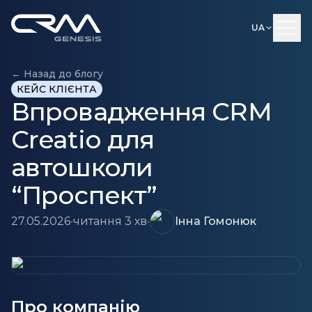
UA
← Назад до блогу
КЕЙС КЛІЄНТА
Впровадження CRM
Creatio для
автошколи
“Проспект”
27.05.2026
•
читання 3 хв
•
Інна Гомонюк
Про компанію