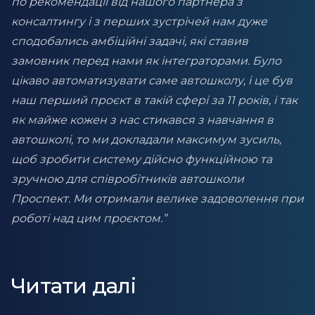
по рекомендації від нашого партнера з
консалтингу і з перших зустрічей нам дуже
сподобались амбіційні задачі, які ставив
замовник перед нами як інтеграторами. Було
цікаво автоматизувати саме автошколу, і це був
наш перший проєкт в такій сфері за 11 років, і так
як майже кожен з нас стикався з навчання в
автошколі, то ми докладали максимум зусиль,
щоб зробити систему дійсно функційною та
зручною для співробітників автошколи
Проспект. Ми отримали велике задоволення при
роботі над цим проєктом.”
Читати далі