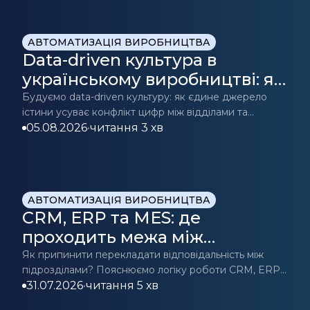
АВТОМАТИЗАЦІЯ ВИРОБНИЦТВА
Data-driven культура в
українському виробництві: як
CRM/ERP стає джерелом
Будуємо data-driven культуру: як єдине джерело
істини усуває конфлікт цифр між відділами та
істини для прийняття рішень
допомагає приймати точні бізнес-рішення.
05.08.2026
•
читання 3 хв
Дізнайтесь більше.
АВТОМАТИЗАЦІЯ ВИРОБНИЦТВА
CRM, ERP та MES: де
проходить межа між
«продажами» та
Як припинити перекладати відповідальність між
підрозділами? Пояснюємо логіку роботи CRM, ERP
«виробництвом»?
та MES.
31.07.2026
•
читання 5 хв