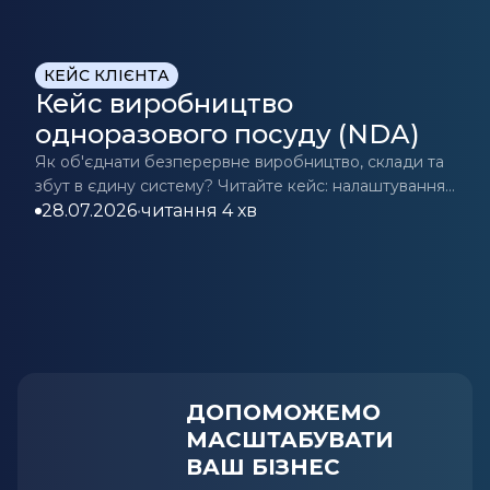
КЕЙС КЛІЄНТА
Кейс виробництво
одноразового посуду (NDA)
Як об'єднати безперервне виробництво, склади та
збут в єдину систему? Читайте кейс: налаштування
планування, контролю якості та обліку відходів.
28.07.2026
•
читання 4 хв
ДОПОМОЖЕМО
МАСШТАБУВАТИ
ВАШ БІЗНЕС