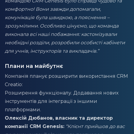
командою CRM Genesis було справді чудово та
комфортно! Вони завжди допомагали,
комунікація була швидкою, а пояснення –
зрозумілими. Особливо цінуємо, що команда
виконала всі наші побажання: кастомізували
необхідні розділи, розробили особисті кабінети
для учнів, інструкторів та викладачів.”
Плани на майбутнє
Компанія планує розширити використання CRM
Creatio:
Розширення функціоналу. Додавання нових
інструментів для інтеграції з іншими
платформами.
Олексій Дюбанов, власник та директор
компанії CRM Genesis:
“Клієнт прийшов до вас