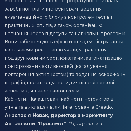
управління автошколою: розрахунок і виплату
заробітної плати інструкторам, ведення
екзаменаційного блоку з контролем тестів і
практичних іспитів, а також організацію
навчання через підгрупи та навчальні програми.
Вони забезпечують ефективне адміністрування,
включаючи реєстрацію учнів, управління
подарунковими сертифікатами, автоматизацію
повторюваних активностей (нагадування,
повторення активностей) та ведення оскаржень
штрафів, що спрощує юридичні та фінансові
аспекти діяльності автошколи.
Кабінети. Налаштовані кабінети інструкторів,
учнів та викладачів, які інтегровані з Creatio.
Анастасія Новак, директор з маркетингу
Автошколи “Проспект”
:
“Працювати з