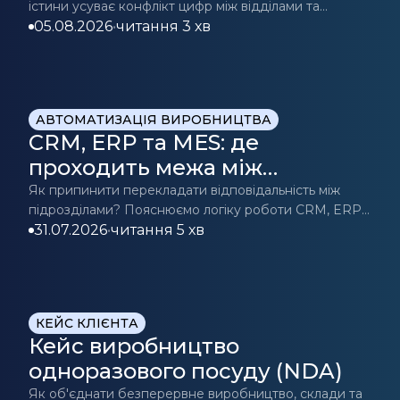
істини усуває конфлікт цифр між відділами та
істини для прийняття рішень
допомагає приймати точні бізнес-рішення.
05.08.2026
•
читання 3 хв
Дізнайтесь більше.
АВТОМАТИЗАЦІЯ ВИРОБНИЦТВА
CRM, ERP та MES: де
проходить межа між
«продажами» та
Як припинити перекладати відповідальність між
підрозділами? Пояснюємо логіку роботи CRM, ERP
«виробництвом»?
та MES.
31.07.2026
•
читання 5 хв
КЕЙС КЛІЄНТА
Кейс виробництво
одноразового посуду (NDA)
Як об'єднати безперервне виробництво, склади та