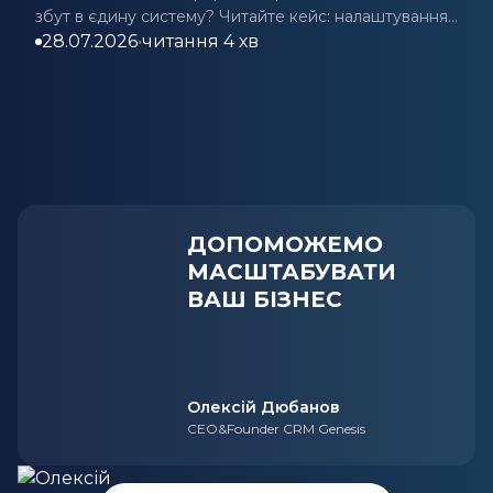
збут в єдину систему? Читайте кейс: налаштування
планування, контролю якості та обліку відходів.
28.07.2026
•
читання 4 хв
ДОПОМОЖЕМО
МАСШТАБУВАТИ
ВАШ БІЗНЕС
Олексій Дюбанов
CEO&Founder CRM Genesis