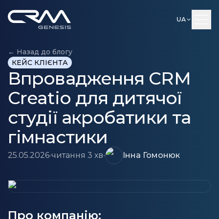
UA
← Назад до блогу
КЕЙС КЛІЄНТА
Впровадження CRM
Creatio для дитячої
студії акробатики та
гімнастики
25.05.2026
•
читання 3 хв
•
Інна Гомонюк
Про компанію: