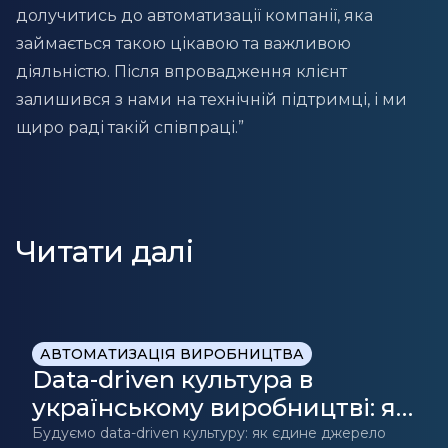
долучитись до автоматизації компанії, яка
займається такою цікавою та важливою
діяльністю. Після впровадження клієнт
залишився з нами на технічній підтримці, і ми
щиро раді такій співпраці.”
Читати далі
АВТОМАТИЗАЦІЯ ВИРОБНИЦТВА
Data-driven культура в
українському виробництві: як
CRM/ERP стає джерелом
Будуємо data-driven культуру: як єдине джерело