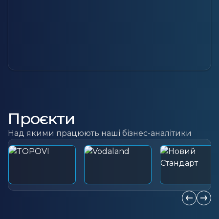
Проєкти
Над якими працюють наші бізнес-аналітики
Попередн
Наст