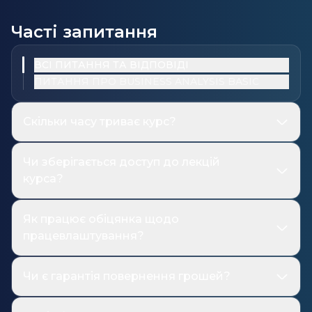
Часті запитання
ВСІ ПИТАННЯ ТА ВІДПОВІДІ
ПИТАННЯ ПРО BUSINESS ANALYSIS BASIC
Скільки часу триває курс?
Чи зберігається доступ до лекцій
курса?
Як працює обіцянка щодо
працевлаштування?
Чи є гарантія повернення грошей?