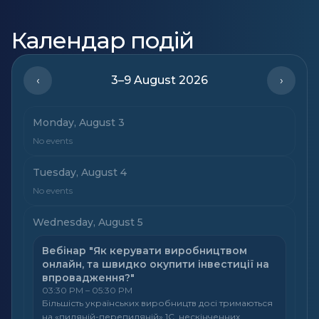
Календар подій
‹
3–9 August 2026
›
Monday, August 3
No events
Tuesday, August 4
No events
Wednesday, August 5
Вебінар "Як керувати виробництвом
онлайн, та швидко окупити інвестиції на
впровадження?"
03:30 PM – 05:30 PM
Більшість українських виробництв досі тримаються
на «пиляній-перепиляній» 1С, нескінченних