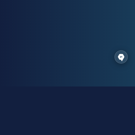
Спільнота виробників
Канал присвячений автоматизації виробництва,
впровадженню CRM/ERP систем та онлайн-управлінню
процесами.