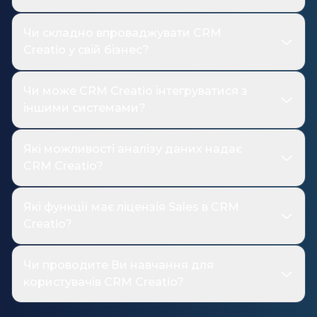
Чи складно впроваджувати CRM
Creatio у свій бізнес?
Чи може CRM Creatio інтегруватися з
іншими системами?
Які можливості аналізу даних надає
CRM Creatio?
Які функції має ліцензія Sales в CRM
Creatio?
Чи проводите Ви навчання для
користувачів CRM Creatio?