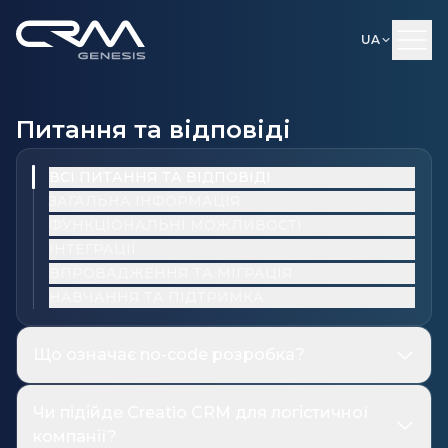
UA
Питання та відповіді
ВСІ ПИТАННЯ ТА ВІДПОВІДІ
ЗАГАЛЬНА ІНФОРМАЦІЯ
ФУНКЦІОНАЛЬНІ МОЖЛИВОСТІ
ІНТЕГРАЦІЇ
ВПРОВАДЖЕННЯ ТА МІГРАЦІЯ
НАВЧАННЯ ТА ПІДТРИМКА
Що означає no-code розробка?
Чи підійде Creatio CRM для логістичної
компанії?