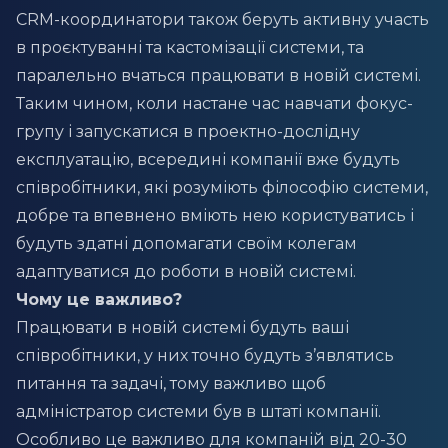
CRM-координатори також беруть активну участь
в проєктуванні та кастомізації системи, та
паралельно вчаться працювати в новій системі.
Таким чином, коли настане час навчати фокус-
групу і запускатися в проектно-дослідну
експлуатацію, всередині компанії вже будуть
співробітники, які розуміють філософію системи,
добре та впевнено вміють нею користуватись і
будуть здатні допомагати своїм колегам
адаптуватися до роботи в новій системі.
Чому це важливо?
Працювати в новій системі будуть ваші
співробітники, у них точно будуть з’являтись
питання та задачі, тому важливо щоб
адміністратор системи був в штаті компанії.
Особливо це важливо для компаній від 20-30