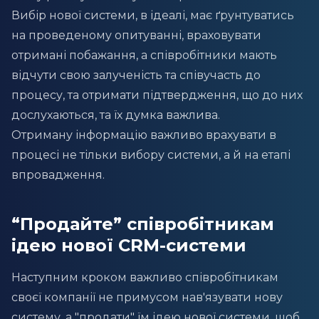
Вибір нової системи, в ідеалі, має ґрунтуватись
на проведеному опитуванні, враховувати
отримані побажання, а співробітники мають
відчути свою залученість та співучасть до
процесу, та отримати підтвердження, що до них
дослухаються, та їх думка важлива.
Отриману інформацію важливо врахувати в
процесі не тільки вибору системи, а й на етапі
впровадження.
“Продайте” співробітникам
ідею нової CRM-системи
Наступним кроком важливо співробітникам
своєї компанії не примусом нав'язувати нову
систему, а "продати" їм ідею нової системи, щоб