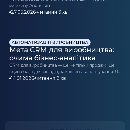
магазину Andre Tan
27.05.2026
•
читання 3 хв
АВТОМАТИЗАЦІЯ ВИРОБНИЦТВА
Мета CRM для виробництва:
очима бізнес-аналітика
CRM для виробництва — це не тільки продажі. Це
єдина база для складів, замовлень та планування. Як
автоматизація скорочує витрати? Пояснюємо в
14.01.2026
•
читання 2 хв
статті.