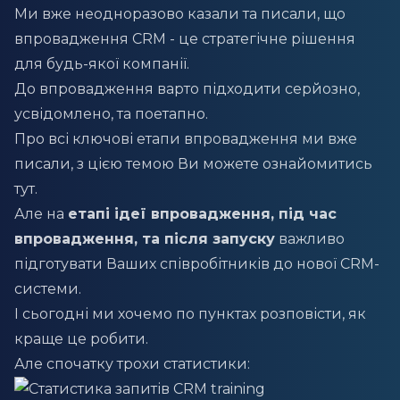
Ми вже неодноразово казали та писали, що
впровадження CRM - це стратегічне рішення
для будь-якої компанії.
До впровадження варто підходити серйозно,
усвідомлено, та поетапно.
Про всі ключові етапи впровадження ми вже
писали, з цією темою Ви можете ознайомитись
тут
.
Але на
етапі ідеї впровадження, під час
впровадження, та після запуску
важливо
підготувати Ваших співробітників до нової CRM-
системи.
І сьогодні ми хочемо по пунктах розповісти, як
краще це робити.
Але спочатку трохи статистики: