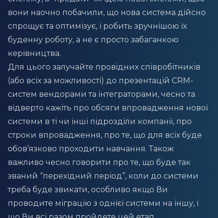
вони наочно побачили, що нова система дійсно
спрощує та оптимізує, і робить зручнішою їх
буденну роботу, а не є просто забаганкою
керівництва.
Для цього залучайте провідних співробітників
(або всіх за можливості) до презентацій CRM-
систем вендорами та інтеграторами, чесно та
відверто кажіть про обсяги впровадження нової
системи в ті чи інші підрозділи компанії, про
строки впровадження, про те, що для всіх буде
обов’язково проходити навчання. Також
важливо чесно говорити про те, що буде так
званий “перехідний період”, коли до системи
треба буде звикати, особливо якщо Ви
проводите міграцію з однієї системи на іншу, і
що Ви всі разом пройдете цей етап