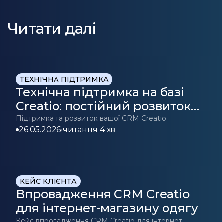
Читати далі
ТЕХНІЧНА ПІДТРИМКА
Технічна підтримка на базі
Creatio: постійний розвиток
CRM
Підтримка та розвиток вашої CRM Creatio
26.05.2026
•
читання 4 хв
КЕЙС КЛІЄНТА
Впровадження CRM Creatio
для інтернет-магазину одягу
Кейс впровадження CRM Creatio для інтернет-