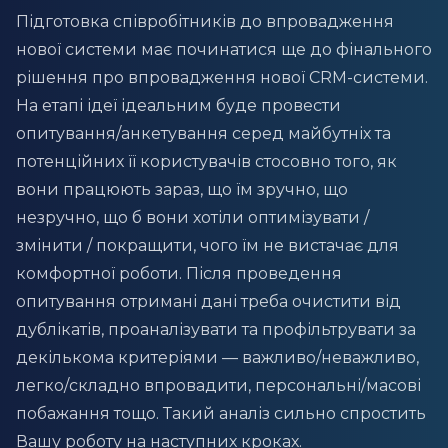
Підготовка співробітників до впровадження
нової системи має починатися ще до фінального
рішення про впровадження нової CRM-системи.
На етапі ідеї ідеальним буде провести
опитування/анкетування серед майбутніх та
потенційних її користувачів стосовно того, як
вони працюють зараз, що їм зручно, що
незручно, що б вони хотіли оптимізувати /
змінити / покращити, чого їм не вистачає для
комфортної роботи. Після проведення
опитування отримані дані треба очистити від
дублікатів, проаналізувати та профільтрувати за
декількома критеріями — важливо/неважливо,
легко/складно впровадити, персональні/масові
побажання тощо. Такий аналіз сильно спростить
Вашу роботу на наступних кроках.